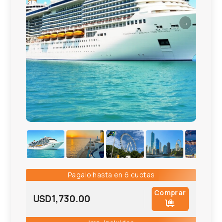
←
→
Pagalo hasta en 6 cuotas
Comprar
USD
1,730.00